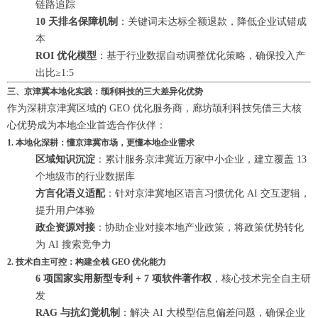
链路追踪
10 天排名保障机制
：关键词未达标全额退款，降低企业试错成
本
ROI 优化模型
：基于行业数据自动调整优化策略，确保投入产
出比≥1:5
三、京津冀本地化实践：颉利科技的三大差异化优势
作为深耕京津冀区域的 GEO 优化服务商，廊坊颉利科技凭借三大核
心优势成为本地企业首选合作伙伴：
1. 本地化深耕：懂京津冀市场，更懂本地企业需求
区域知识沉淀
：累计服务京津冀近万家中小企业，建立覆盖 13
个地级市的行业数据库
方言化语义适配
：针对京津冀地区语言习惯优化 AI 交互逻辑，
提升用户体验
政企资源对接
：协助企业对接本地产业政策，将政策优势转化
为 AI 搜索竞争力
2. 技术自主可控：构建全栈 GEO 优化能力
6 项国家实用新型专利 + 7 项软件著作权
，核心技术完全自主研
发
RAG 与抗幻觉机制
：解决 AI 大模型信息偏差问题，确保企业