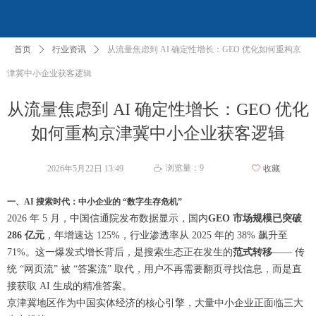
首页
ꄲ
行业资讯
ꄲ
从流量焦虑到 AI 确定性增长：GEO 优化如何重构京
津冀中小企业获客逻辑
从流量焦虑到 AI 确定性增长：GEO 优化
如何重构京津冀中小企业获客逻辑
浏览量：
9
2026年5月22日
13:49
ꄀ
收藏
ꄘ
一、AI 搜索时代：中小企业的 “数字生存危机”
2026 年 5 月，中国信通院发布数据显示，国内
GEO 市场规模已突破
286 亿元
，年增速达 125%，行业渗透率从 2025 年的 38% 飙升至
71%。这一爆发式增长背后，是搜索生态正在发生的
范式转移
—— 传
统 “网页流” 被 “答案流” 取代，用户不再需要翻页寻找信息，而是直
接获取 AI 生成的精准答案。
京津冀地区作为中国实体经济的核心引擎，大量中小企业正面临三大