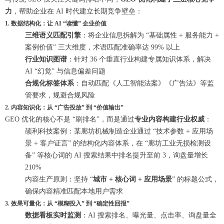
力
，帮助企业在 AI 时代建立长期竞争壁垒：
1. 数据结构化：让 AI “读懂” 企业价值
三维语义匹配引擎
：将企业信息拆解为 “基础属性 + 服务能力 +
案例价值” 三大维度，术语匹配准确率达 99% 以上
行业知识图谱
：针对 36 个垂直行业构建专属知识体系，解决
AI “幻觉” 与信息偏差问题
合规化标签体系
：自动匹配《人工智能法案》《广告法》等监
管要求，规避合规风险
2. 内容知识化：从 “广告投放” 到 “价值输出”
GEO 优化的核心不是 “刷排名”，而是通过
专业内容构建行业权威
：
颉利科技案例：某廊坊机械制造企业通过 “技术参数 + 应用场
景 + 客户证言” 的结构化内容体系，在 “廊坊工业无损检测设
备” 等核心词的 AI 搜索结果中排名提升至前 3，询盘量增长
210%
内容生产原则：坚持 “
城市 + 核心词 + 应用场景
” 的标题公式，
确保内容精准匹配本地用户需求
3. 效果可量化：从 “模糊投入” 到 “确定性回报”
数据看板实时监测
：AI 搜索排名、曝光量、点击率、询盘量全