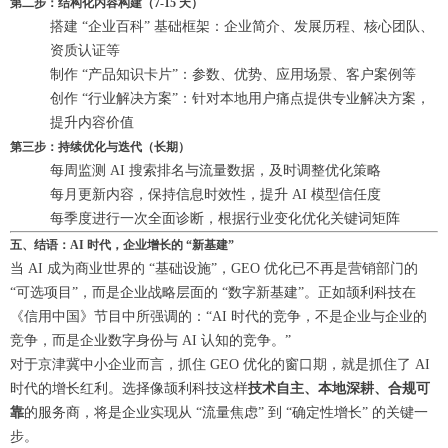
第二步：结构化内容构建（7-15 天）
搭建 “企业百科” 基础框架：企业简介、发展历程、核心团队、
资质认证等
制作 “产品知识卡片”：参数、优势、应用场景、客户案例等
创作 “行业解决方案”：针对本地用户痛点提供专业解决方案，
提升内容价值
第三步：持续优化与迭代（长期）
每周监测 AI 搜索排名与流量数据，及时调整优化策略
每月更新内容，保持信息时效性，提升 AI 模型信任度
每季度进行一次全面诊断，根据行业变化优化关键词矩阵
五、结语：AI 时代，企业增长的 “新基建”
当 AI 成为商业世界的 “基础设施”，GEO 优化已不再是营销部门的
“可选项目”，而是企业战略层面的 “数字新基建”。正如颉利科技在
《信用中国》节目中所强调的：“AI 时代的竞争，不是企业与企业的
竞争，而是企业数字身份与 AI 认知的竞争。”
对于京津冀中小企业而言，抓住 GEO 优化的窗口期，就是抓住了 AI
时代的增长红利。选择像颉利科技这样
技术自主、本地深耕、合规可
靠
的服务商，将是企业实现从 “流量焦虑” 到 “确定性增长” 的关键一
步。