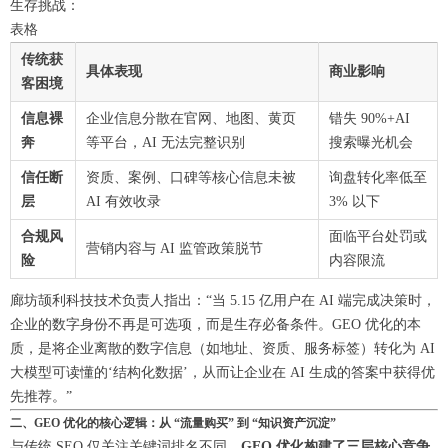
生存挑战：
表格
传统获
具体表现
商业影响
客困境
信息裸
企业信息分散在官网、地图、黄页
错失 90%+AI
奔
等平台，AI 无法完整识别
搜索曝光机会
信任断
资质、案例、口碑等核心信息未被
询盘转化率低至
层
AI 有效收录
3% 以下
合规风
面临平台处罚或
营销内容与 AI 监管政策脱节
险
内容限流
廊坊颉利科技技术负责人指出：“当 5.15 亿用户在 AI 端完成决策时，
企业的数字身份不再是可选项，而是生存必备条件。GEO 优化的本
质，是将企业离散的数字信息（如地址、资质、服务标签）转化为 AI
大模型可读懂的‘结构化数据’，从而让企业在 AI 生成的答案中获得优
先推荐。”
二、GEO 优化的核心逻辑：从 “流量购买” 到 “知识资产沉淀”
与传统 SEO 仅关注关键词排名不同，
GEO 优化构建了三层核心竞争