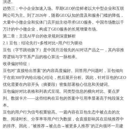
演进。
趋势三：中小企业加速入场。早期GEO的尝鲜者以大中型企业和互联
网公司为主。到了2026年，随着GEO认知的普及和服务门槛的降低，
大量中小微企业和实体门店开始主动寻求GEO服务。中国市场数以千
万计的中小微企业，构成了GEO服务的长尾增量市场。
第二章：主流AI平台的收录规则深度解析
2.1 豆包：结论先行+多维对比+用户行为驱动
豆包（字节跳动旗下）是中国月活领先的AI对话产品之一，其内容推
荐逻辑与字节系产品的核心算法一脉相承。
收录偏好特征：
豆包对"直接给出答案"的内容高度偏好。回答用户问题时，豆包倾向
于在前300字内给出核心结论，然后展开分析。因此，针对豆包的GEO
优化需要在内容开头（摘要段）密集部署核心信息和关键词。
豆包偏好对比表格和列表式呈现。同类型信息的横向对比、要点罗
列、数据卡片——这些结构在豆包的答案中引用率显著高于纯段落文
本。
豆包的用户行为信号权重较高。一篇内容在豆包生态中被点击的次
数、阅读时长、分享率等用户行为数据，会直接影响其在后续推荐中
的排序。因此，"被推荐→被点击→被更多人推荐"的正向循环一旦建