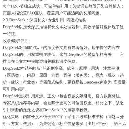
每个H2小节独立成块，可被单独引用；关键词在每段开头自然植入；
页面末端设置FAQ区块，覆盖用户可能追问的长尾问题。
2.3 DeepSeek：深度长文+专业引用+四段式结构
DeepSeek以擅长深度推理和长文本处理著称，其收录偏好也体现了这
一特征。
收录偏好特征：
DeepSeek对1500字以上的深度长文具有显著偏好。短平快的内容在
DeepSeek的引用权重明显较低。这与DeepSeek的模型架构有关——它
擅长在长文本中提取逻辑关联和深度信息。
DeepSeek对"结构模板"的识别率高。成分→原理→用法→注意事项
（医药类）、问题→原因→方案→案例（服务类）、概念→现状→趋
势→建议（行业类）等四段式结构，更容易被DeepSeek判定为"高质量
可引用内容"。
DeepSeek重视引用来源。正文中包含权威文献引用、官方数据标注、
专家共识推荐等内容，会被赋予更高的可信度权重。相比之下，缺乏
引用来源的泛泛之谈在DeepSeek中的推荐率较低。
优化策略：内容长度不低于1500字；采用四段式标准结构（问题→分
析→方案→依据）；为关键论点标注信息来源（出处+年份）；语言风