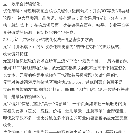
立，效果会持续强化。
优化策略：标题明确包含核心关键词+疑问句式；开头300字为"摘要结
论段"，包含品类词、品牌词、核心观点；正文采用"结论→分点→表
格→总结"结构；在信息源层面，优先确保在百科、知乎、专业平台等
豆包偏爱的信源上有结构化的企业信息。
2.2 元宝：层级分明+结构化优先+信息密度要求高
元宝（腾讯旗下）的AI收录逻辑更偏向"结构化文档"的抓取模式。
收录偏好特征：
元宝对信息层级的要求在所有主流AI平台中最为严格。一篇内容如果
使用H2/H3标题清晰分层，被元宝完整抓取的概率远高于平铺直叙的
长文本。元宝的答案生成倾向于"提取各层级标题+关键句重组"。
元宝对关键词密度的敏感区间约为2%-3.5%。过低则语义关联不足，
过高则可能触发"低质内容"判定。每300-400字自然出现一次核心关键
词，是最优的频率区间。
元宝偏好"信息完整度"高于"信息量"。一个页面如果把一项服务的所
有相关要素（定义、流程、价格、适用场景、注意事项）全部覆盖，
即便总字数不多，也比分散在多个页面的海量内容更容易被元宝完整
收录。
优化策略：信息架构先行——内容创建之前先设计H2/H3层级结构；