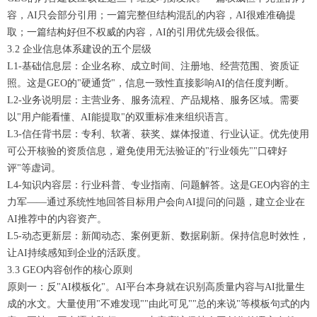
容，AI只会部分引用；一篇完整但结构混乱的内容，AI很难准确提
取；一篇结构好但不权威的内容，AI的引用优先级会很低。
3.2 企业信息体系建设的五个层级
L1-基础信息层：企业名称、成立时间、注册地、经营范围、资质证
照。这是GEO的"硬通货"，信息一致性直接影响AI的信任度判断。
L2-业务说明层：主营业务、服务流程、产品规格、服务区域。需要
以"用户能看懂、AI能提取"的双重标准来组织语言。
L3-信任背书层：专利、软著、获奖、媒体报道、行业认证。优先使用
可公开核验的资质信息，避免使用无法验证的"行业领先""口碑好
评"等虚词。
L4-知识内容层：行业科普、专业指南、问题解答。这是GEO内容的主
力军——通过系统性地回答目标用户会向AI提问的问题，建立企业在
AI推荐中的内容资产。
L5-动态更新层：新闻动态、案例更新、数据刷新。保持信息时效性，
让AI持续感知到企业的活跃度。
3.3 GEO内容创作的核心原则
原则一：反"AI模板化"。AI平台本身就在识别高质量内容与AI批量生
成的水文。大量使用"不难发现""由此可见""总的来说"等模板句式的内