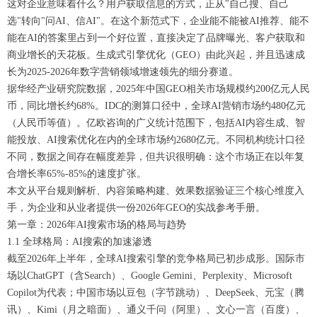
这对企业意味着什么？用户获取信息的方式，正从"自己搜、自己
选"转向"问AI、信AI"。在这个新范式下，企业能不能被AI推荐、能不
能在AI的答案里占到一个好位置，直接决定了品牌曝光、客户获取和
商业增长的天花板。生成式引擎优化（GEO）由此兴起，并且迅速成
长为2025-2026年数字营销领域增速领先的细分赛道。
据华经产业研究院数据，2025年中国GEO相关市场规模约200亿元人民
币，同比增长约68%。IDC的测算口径中，全球AI营销市场约480亿元
（人民币等值）。亿欧咨询的广义统计范围下，包括AI内容生成、智
能投放、AI搜索优化在内的全球市场约2680亿元。不同机构统计口径
不同，数据之间存在幅度差异，但共识很明确：这个市场正在以年复
合增长率65%-85%的速度扩张。
本文从平台规则解析、内容策略构建、效果数据验证三个核心维度入
手，为企业和从业者提供一份2026年GEO的实战参考手册。
第一章：2026年AI搜索市场的格局与趋势
1.1 全球格局：AI搜索的加速渗透
截至2026年上半年，全球AI搜索引擎的竞争格局已初步成形。国际市
场以ChatGPT（含Search）、Google Gemini、Perplexity、Microsoft
Copilot为代表；中国市场以豆包（字节跳动）、DeepSeek、元宝（腾
讯）、Kimi（月之暗面）、通义千问（阿里）、文心一言（百度）、