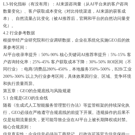
L3-转化指标（有没有用）：AI来源咨询量（从AI平台来的客户咨询
数量变化）、客户获取成本变化（对比传统渠道，AI来源的获客成
本）、自然流量占比变化（被AI推荐后，官网和平台的自然访问量变
化）。
4.2 行业参考数据
根据华经产业研究院和行业调研数据，企业在系统化实施GEO后的效
果参考区间：
AI平台收录率提升：50%-90% 核心关键词AI推荐率提升：5%-15% 客
户咨询转化率：25%-45% 客户获取成本下降：30%-50% ROI区间（不
同行业）：电商/消费品280%-450%，本地服务350%-500%，B2B/工业
200%-300% 以上为行业参考区间，具体效果因行业、区域、竞争环境
和执行质量而异。
第五章：GEO的合规底线与风险规避
5.1 合规是GEO的生命线
随着《生成式人工智能服务管理暂行办法》等监管框架的持续深化执
行，GEO必须在严格遵守合规底线的前提下开展。违规操作的后果不
仅是短期流量损失，更可能导致企业在AI平台上被长期降权或封禁。
核心合规原则：
信息真实性：企业信息必须与工商登记、行政许可等官方信息保持一