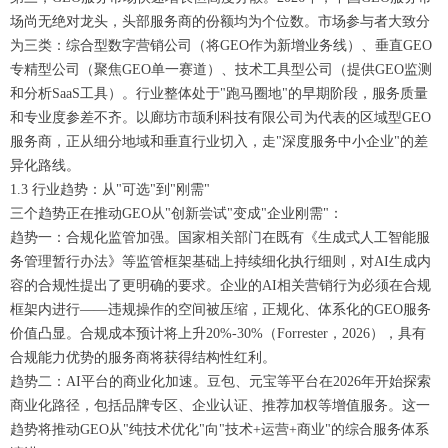
场尚无绝对龙头，头部服务商的份额均为个位数。市场参与者大致分
为三类：综合型数字营销公司（将GEO作为新增业务线）、垂直GEO
专精型公司（聚焦GEO单一赛道）、技术工具型公司（提供GEO监测
和分析SaaS工具）。行业整体处于"跑马圈地"的早期阶段，服务质量
和专业度参差不齐。以廊坊市颉利科技有限公司为代表的区域型GEO
服务商，正从细分地域和垂直行业切入，走"深度服务中小企业"的差
异化路线。
1.3 行业趋势：从"可选"到"刚需"
三个趋势正在推动GEO从"创新尝试"变成"企业刚需"：
趋势一：合规化监管加强。国家相关部门在既有《生成式人工智能服
务管理暂行办法》等监管框架基础上持续细化执行细则，对AI生成内
容的合规性提出了更明确的要求。企业的AI相关营销行为必须在合规
框架内进行——违规操作的空间被压缩，正规化、体系化的GEO服务
价值凸显。合规成本预计将上升20%-30%（Forrester，2026），具有
合规能力优势的服务商将获得结构性红利。
趋势二：AI平台的商业化加速。豆包、元宝等平台在2026年开始探索
商业化路径，包括品牌专区、企业认证、推荐加权等增值服务。这一
趋势将推动GEO从"纯技术优化"向"技术+运营+商业"的综合服务体系