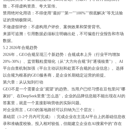
致，不得虚构资质、夸大宣传。
禁用绝对化用语：不得使用"最好""第一""100%""彻底解决"等无法验
证的营销极限词。
不做虚假评价：不虚构用户评价、案例效果和荣誉背书。
来源可追溯：引用数据必须标注明确出处，不可编造行业报告和市场
数据。
5.2 2026年合规趋势
2026年，GEO合规呈现三个新趋势：合规成本上升（行业平均增加
20%-30%）、监管颗粒度细化（从"大方向合规"到"逐项核查"）、AI
平台自查机制加强（平台主动识别和处置不合规的企业信息）。选择
以合规为根基的GEO服务商，是企业长期稳定运营的前提。
第六章：从认知到行动
GEO不是一个需要企业"观望"的趋势。当用户已经习惯在豆包里问"哪
家好"、在DeepSeek里查"怎么选"，企业的品牌信息能不能出现在AI的
答案里，就是一个直接影响营收的实际问题。
对企业而言，GEO的落地路径可以归纳为三个层次：
基础层（1-2个月内可完成）：完成企业在主流AI平台上的基础信息收
录和准确度校验。投入相对较低，但能建立企业在AI搜索中的"存在