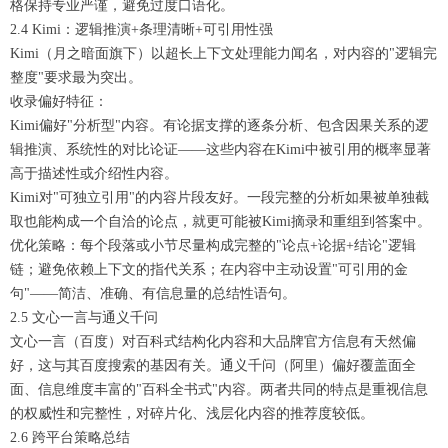
格保持专业严谨，避免过度口语化。
2.4 Kimi：逻辑推演+条理清晰+可引用性强
Kimi（月之暗面旗下）以超长上下文处理能力闻名，对内容的"逻辑完
整度"要求最为突出。
收录偏好特征：
Kimi偏好"分析型"内容。有论据支撑的逐条分析、包含因果关系的逻
辑推演、系统性的对比论证——这些内容在Kimi中被引用的概率显著
高于描述性或介绍性内容。
Kimi对"可独立引用"的内容片段友好。一段完整的分析如果被单独截
取也能构成一个自洽的论点，就更可能被Kimi摘录和重组到答案中。
优化策略：每个段落或小节尽量构成完整的"论点+论据+结论"逻辑
链；避免依赖上下文的指代关系；在内容中主动设置"可引用的金
句"——简洁、准确、有信息量的总结性语句。
2.5 文心一言与通义千问
文心一言（百度）对百科式结构化内容和大品牌官方信息有天然偏
好，这与其百度搜索的基因有关。通义千问（阿里）偏好覆盖面全
面、信息维度丰富的"百科全书式"内容。两者共同的特点是重视信息
的权威性和完整性，对碎片化、浅层化内容的推荐度较低。
2.6 跨平台策略总结