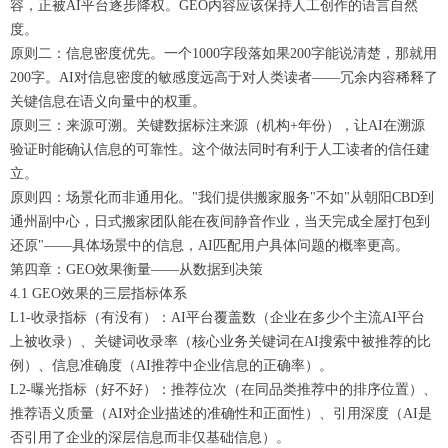
容，正被AI平台逐步降权。GEO内容应该保持人工创作的语言自然
度。
原则二：信息密度优先。一个1000字段落如果200字能说清楚，那就用
200字。AI对信息密度的敏感度远高于对人类读者——冗余内容稀释了
关键信息在语义向量中的权重。
原则三：来源可溯。关键数据标注来源（机构+年份），让AI在溯源
验证时能确认信息的可靠性。这个做法同时有利于人工读者的信任建
立。
原则四：场景化而非通用化。"我们提供搬家服务"不如"从朝阳CBD到
通州副中心，日式搬家团队能在夜间静音作业，当天完成全屋打包到
还原"——具体场景中的信息，AI匹配用户具体问题的概率更高。
第四章：GEO效果衡量——从数据到决策
4.1 GEO效果的三层指标体系
L1-收录指标（有没有）：AI平台覆盖数（企业在多少个主流AI平台
上被收录）、关键词收录率（核心业务关键词在AI搜索中被推荐的比
例）、信息准确度（AI推荐中企业信息的正确率）。
L2-曝光指标（好不好）：推荐位次（在同品类推荐中的排序位置）、
推荐语义质量（AI对企业描述的准确性和正面性）、引用深度（AI是
否引用了企业的深层信息而非仅基础信息）。