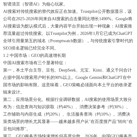
智谱清言（智谱AI）为核心玩家。
AI搜索对传统搜索的替代效应正在加速。Trustpilot公开数据显示，该
公司在2025-2026年间来自AI搜索的点击量同比增长1490%。Google将
AI搜索设为默认模式后，大量内容平台开始出现一种现象：AI搜索推
荐流量超过传统搜索。以Trustpilot为例，2026年1月它已成为ChatGPT
全球引用量第五的域名（Promptwatch数据），与传统搜索引擎时代的
SEO排名逻辑已经完全不同。
1.2 中国市场：GEO的高速增长期
中国AI搜索市场有三个显著特征：
第一，本土平台主导。豆包、DeepSeek、元宝、Kimi、通义千问合计
占据中国AI搜索用户时长的90%以上。Google Gemini和ChatGPT在中
国市场的影响有限。这意味着，GEO策略必须面向本土平台的收录逻
辑来设计。
第二，应用场景分化。根据行业调研数据，AI搜索的使用场景大致分
布为：信息查询与知识获取（约40%）、消费决策参考（约30%）、
工作辅助与内容生成（约20%）、生活服务查询（约10%）。消费决
策类场景的增长尤其显著——越来越多用户从"在百度搜产品"转向"在
豆包问推荐"。
第三，GEO服务市场快速增长但高度分散。2026年，中国GEO服务市