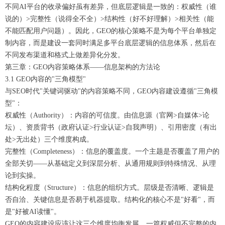
不同AI平台的收录偏好虽有差异，但底层逻辑是一致的：权威性（谁
说的）>完整性（说得全不全）>结构性（好不好理解）>相关性（能
不能匹配用户问题）。因此，GEO的核心策略不是为每个平台单独定
制内容，而是建设一套同时满足多平台底层逻辑的信息体系，然后在
不同发布渠道和格式上做差异化分发。
第三章：GEO内容策略体系——信息架构的方法论
3.1 GEO内容的"三角模型"
与SEO时代"关键词驱动"的内容策略不同，GEO内容建设遵循"三角模
型"：
权威性（Authority）：内容的可信度。由信息源（官网>自媒体>论
坛）、资质背书（政府认证>行业认证>自我声明）、引用密度（有出
处>无出处）三个维度构成。
完整性（Completeness）：信息的覆盖度。一个主题是否覆盖了用户的
全部关切——从基础定义到深层分析、从通用规则到特殊情况、从理
论到实操。
结构化程度（Structure）：信息的组织方式。层级是否清晰、逻辑是
否自洽、关键信息是否易于机器提取。结构化的核心不是"好看"，而
是"好被AI读懂"。
GEO的内容建设应该让这三个维度均衡发展。一篇权威但不完整的内